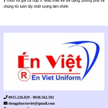
ý mình và giá cả hợp lí. Mẫu thiết kế đa dạng, phong phú và
chúng tôi luôn lấy chất lượng làm chính.
0915.226.029 - 0938.562.592
dongphucenviet@gmail.com