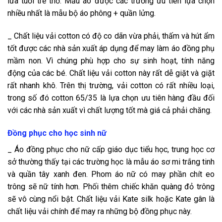
lứa tuổi trẻ thơ. Mẫu áo được các trường ưu tiên lựa chọn
nhiều nhất là mẫu bộ áo phông + quần lửng.
_ Chất liệu vải cotton có độ co dãn vừa phải, thấm và hút ẩm
tốt được các nhà sản xuất áp dụng để may làm áo đồng phụ
mầm non. Vì chúng phù hợp cho sự sinh hoạt, tính năng
động của các bé. Chất liệu vải cotton này rất dễ giặt và giặt
rất nhanh khô. Trên thị trường, vải cotton có rất nhiều loại,
trong số đó cotton 65/35 là lựa chọn ưu tiên hàng đầu đối
với các nhà sản xuất vì chất lượng tốt mà giá cả phải chăng.
Đồng phục cho học sinh nữ
_ Áo đồng phục cho nữ cấp giáo dục tiểu học, trung học cơ
sở thường thấy tại các trường học là mẫu áo sơ mi trắng tinh
và quần tây xanh đen. Phom áo nữ có may phần chít eo
trông sẽ nữ tính hơn. Phối thêm chiếc khăn quàng đỏ trông
sẽ vô cùng nổi bật. Chất liệu vải Kate silk hoặc Kate gân là
chất liệu vải chính để may ra những bộ đồng phục này.