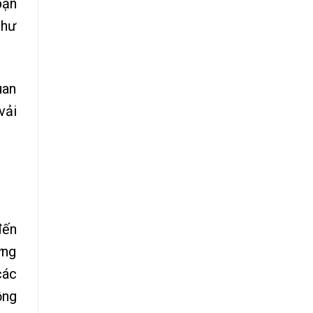
bạn
như
uan
vải
đến
ưng
các
ồng