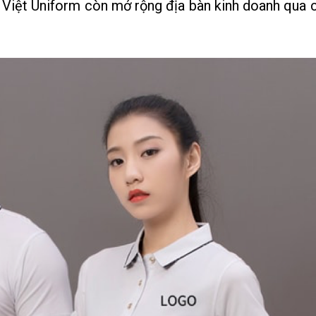
 Việt Uniform còn mở rộng địa bàn kinh doanh qua 