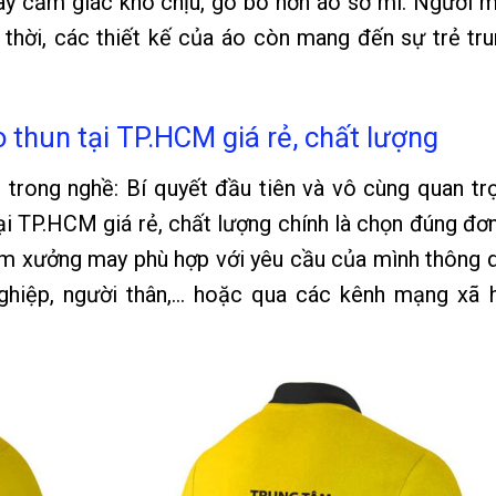
gây cảm giác khó chịu, gò bó hơn áo sơ mi. Người 
thời, các thiết kế của áo còn mang đến sự trẻ tru
 thun tại TP.HCM giá rẻ, chất lượng
 trong nghề: Bí quyết đầu tiên và vô cùng quan tr
 TP.HCM giá rẻ, chất lượng chính là chọn đúng đơn
iếm xưởng may phù hợp với yêu cầu của mình thông 
nghiệp, người thân,… hoặc qua các kênh mạng xã h