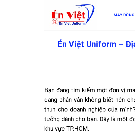
Skip
to
MAY ĐỒNG
content
Én Việt Uniform – Đ
Bạn đang tìm kiếm một đơn vị m
đang phân vân không biết nên c
thun cho doanh nghiệp của mình? 
tưởng dành cho bạn. Đây là một đơ
khu vực TP.HCM.