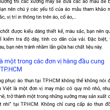
Thường thì các xưởng may sẽ đưa các áo mẫu để 
 Bạn nên chú ý các yếu tố của áo mẫu tham khảo 
, vị trí in thông tin trên áo, cổ áo,…
ã chốt được kiểu dáng thiết kế, màu sắc, bạn nên q
 kiểm tra độ dày, tính co dãn của vải. Đặc biệt, 
u, bạn nên tránh nhầm lẫn giữa hai chất liệu này.
là một trong các đơn vị hàng đầu cung
i TP.HCM
ng phục áo thun tại TP.HCM không thể không nói 
Én Việt là một đơn vị may mặc có quy mô nhỏ, nh
 mẽ, trở thành một trong những xưởng may sản xuất 
t nhì” tại TP.HCM. Không chỉ cung cấp áo thun đ