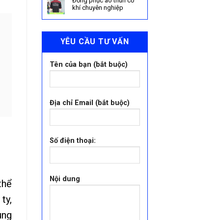
Đồng phục áo thun cơ
khí chuyên nghiệp
YÊU CẦU TƯ VẤN
Tên của bạn (bắt buộc)
Địa chỉ Email (bắt buộc)
Số điện thoại:
Nội dung
thể
ty,
ung