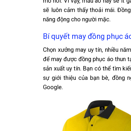
mồ hôi. Vì vậy, mẫu áo này sẽ ít 
sẽ luôn cảm thấy thoải mái. Đồng 
năng động cho người mặc.
Bí quyết may đồng phục áo
Chọn xưởng may uy tín, nhiều năm
để may được đồng phục áo thun tại
sản xuất uy tín. Bạn có thể tìm k
sự giới thiệu của bạn bè, đồng 
Google.