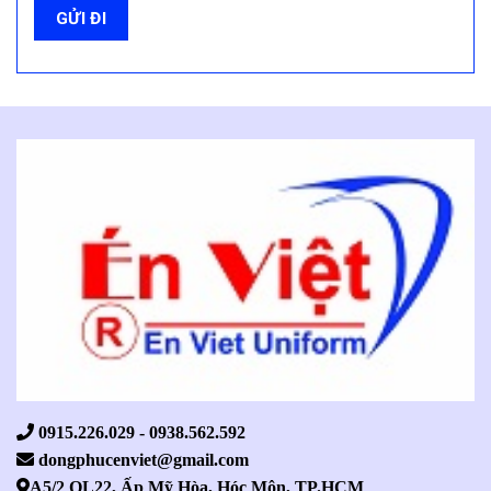
0915.226.029 - 0938.562.592
dongphucenviet@gmail.com
A5/2 QL22, Ấp Mỹ Hòa, Hóc Môn, TP.HCM