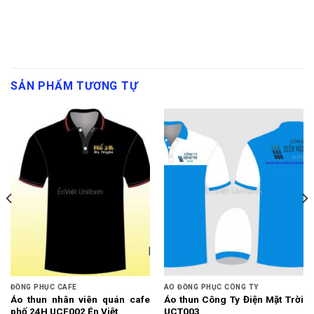
SẢN PHẨM TƯƠNG TỰ
ĐỒNG PHỤC CAFE
ÁO ĐỒNG PHỤC CÔNG TY
Áo thun nhân viên quán cafe
Áo thun Công Ty Điện Mặt Trời
phố 24H UCF002 Én Việt
UCT003