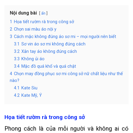
Nội dung bài
ẩn
1
Họa tiết rườm rà trong công sở
2
Chọn sai màu áo nội y
3
Cách mặc không đúng áo sơ mi – mọi người nên biết
3.1
Sơ vin áo sơ mi không đúng cách
3.2
Xắn tay áo không đúng cách
3.3
Không ủi áo
3.4
Mặc đồ quá khổ và quá chật
4
Chọn may đồng phục sơ mi công sở nữ chất liệu như thế
nào?
4.1
Kate Siu
4.2
Kate Mỹ, Ý
Họa tiết rườm rà trong công sở
Phong cách là của mỗi người và không ai có