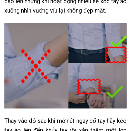
cao lên nhưng khi hoạt động nhiều sẽ xộc tay áo
xuống nhìn vướng víu lại không đẹp mắt.
Thay vào đó sau khi mở nút ngay cổ tay hãy kéo
tay áo lên đến khủy tay rồi xắn thêm một lớp