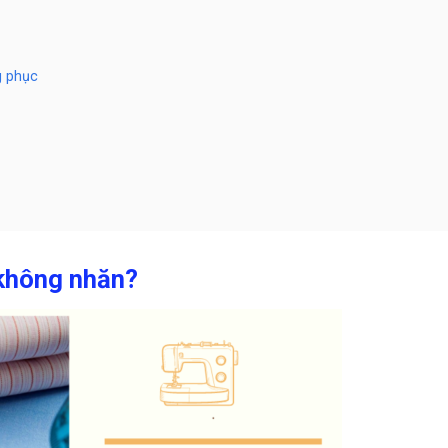
g phục
 không nhăn?