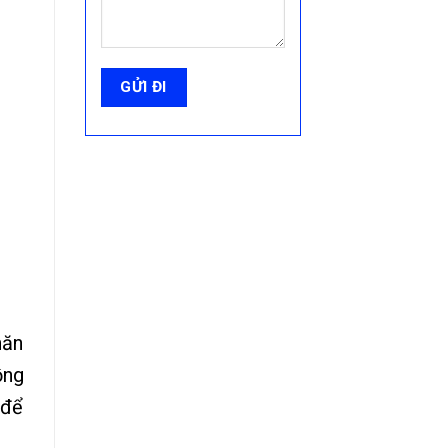
hăn
ồng
 để