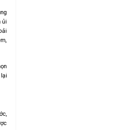
ùng
 ủi
oải
ém,
họn
lại
ớc,
ược