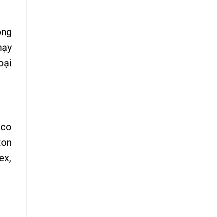
òng
hạy
oại
 co
ton
ex,