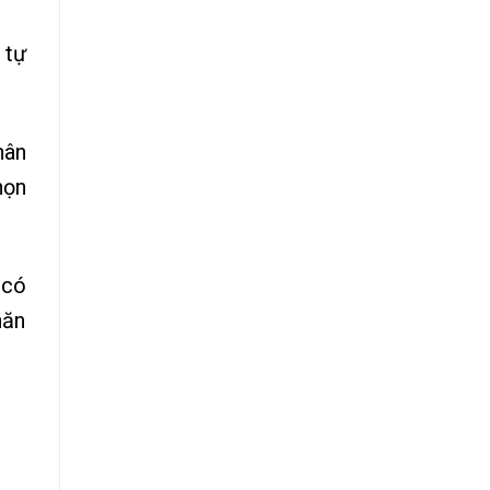
 tự
hân
họn
 có
hăn