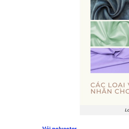
Lo
Vải polyester